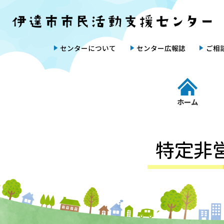
Skip
Skip
to
to
the
the
content
Navigation
センターについて
センター広報誌
ご相
ホーム
特定非