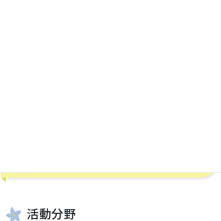
eri-mama1104@ezweb.ne.jp
このページのQRコードです
活動情報
活動分野