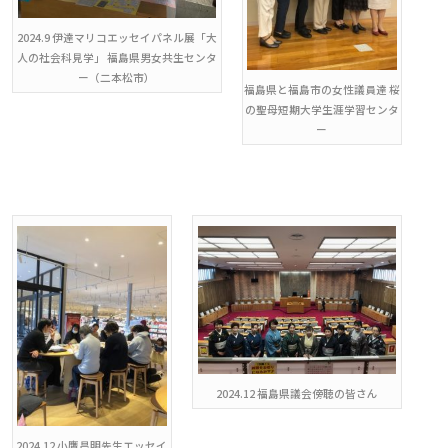
2024.9 伊達マリコエッセイパネル展「大
人の社会科見学」 福島県男女共生センタ
ー（二本松市）
福島県と福島市の女性議員達 桜
の聖母短期大学生涯学習センタ
ー
2024.12 福島県議会傍聴の皆さん
2024.12 小鷹昌明先生エッセイ