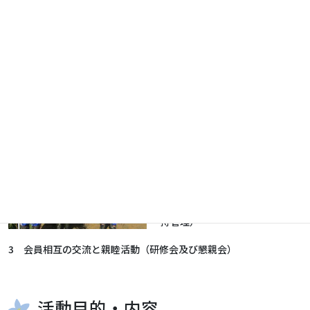
活動情報
活動分野
1 学校教育活動への支援活動
（「田んぼの学校」、環境教
育）
2 生活環境の美化と潤いを高め
る活動（ハス池、ザル菊畑の維
持管理）
3 会員相互の交流と親睦活動（研修会及び懇親会）
活動目的・内容