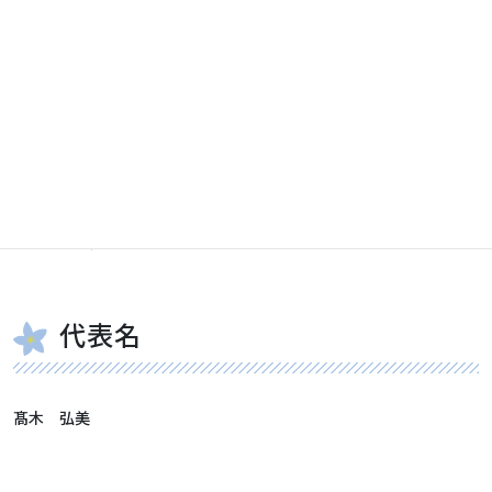
団体情報
団体名（ふりがな）
特定非営利活動法人総合体操クラブJewel（そうごうたいそうくら
ぶじゅえる）
代表名
髙木 弘美