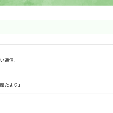
あい通信」
流館たより」