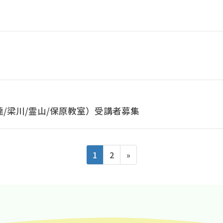
達/梁川/霊山/保原教室）受講者募集
Page
Page
1
2
»