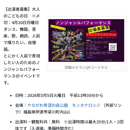
【出演者募集】大人
のこどもの日 ※〆
切：4月20日月曜日
ダンス、舞踏、音
楽、歌、朗読、人前
で喋りたい、自慢
話。
とにかく人前で表現
したい人のためのノ
詳細はチラシQRコードから
ンジャンルパフォー
マンスのイベントで
す。
日時：2026年5月5日火曜日 午前11時30分から
会場：
やながわ希望の森公園 モンタナロッジ
（外部リン
ク）福島県伊達市梁川町内山1
出演料・観覧料共：無料 ※出演時間は最大25分/1人・1団
体です（入退場、準備時間含む）