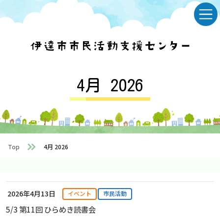
Skip
Skip
to
to
the
the
content
Navigation
4月 2026
Top
4月 2026
2026年4月13日
イベント
市民活動
5/3 第11回 ひらめき読書会