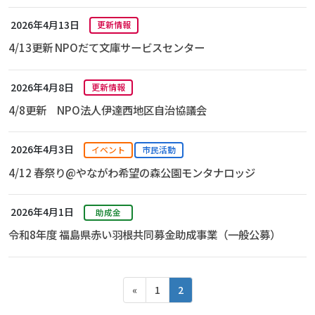
2026年4月13日
更新情報
4/13更新 NPOだて文庫サービスセンター
2026年4月8日
更新情報
4/8更新 NPO法人伊達西地区自治協議会
2026年4月3日
イベント
市民活動
4/12 春祭り@やながわ希望の森公園モンタナロッジ
2026年4月1日
助成金
令和8年度 福島県赤い羽根共同募金助成事業（一般公募）
投
Page
Page
«
1
2
稿